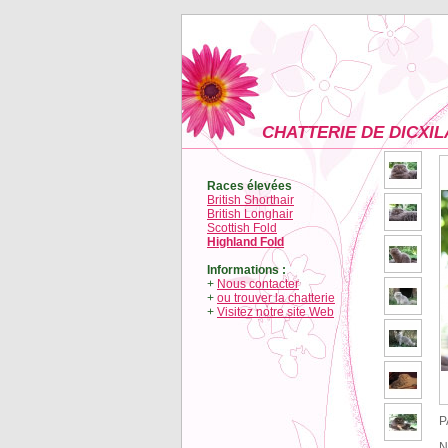
CHATTERIE DE DICXI
Races élevées
British Shorthair
British Longhair
Scottish Fold
Highland Fold
Informations :
+
Nous contacter
+
ou trouver la chatterie
+
Visitez notre site Web
P
N