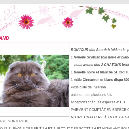
LAND
BONJOUR des Scottish fold mais pa
1 femelle Scottish fold noire et bl
nous avons des 2 CHATONS british
1 femelle noire et blanche SHORTH
1 mâle Cinnamon et blanc dispo 800
Possibilité de livraison
paiement en plusieurs fois
acceptons chèques espèces et CB
PAIEMENT COMPTÀT EN ESPÈCE OU
NOTRE CHATTERIE à 1H DE LA C
ARC NORMANDIE
OUS ELEVONS DES BRITISH ET SURTOUT DES SCOTTISH ET HIGHLAND FO