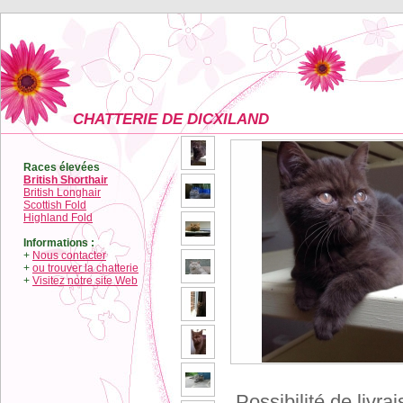
CHATTERIE DE DICXILAND
Races élevées
British Shorthair
British Longhair
Scottish Fold
Highland Fold
Informations :
+
Nous contacter
+
ou trouver la chatterie
+
Visitez notre site Web
Possibilité de livra