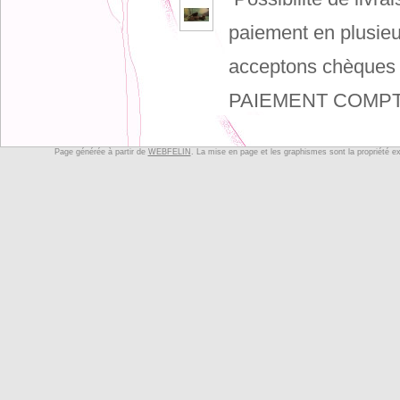
paiement en plusieu
acceptons chèques
PAIEMENT COMPTÀ
LES PRIX 
PLUSIEURS PAIE
Page générée à partir de
WEBFELIN
. La mise en page et les graphismes sont la propriété e
NOTRE CHATTERI
DE
CENTER PARC
NOUS ELEVONS 
HIGHLAND FOLD
NOUS PRI
CHOCOLAT/CINNA
NHESITEZ PAS 
SITE