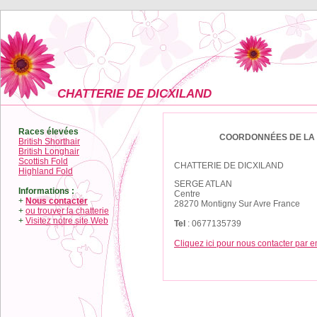
CHATTERIE DE DICXILAND
Races élevées
COORDONNÉES DE LA 
British Shorthair
British Longhair
Scottish Fold
CHATTERIE DE DICXILAND
Highland Fold
SERGE ATLAN
Informations :
Centre
+
Nous contacter
28270 Montigny Sur Avre France
+
ou trouver la chatterie
+
Visitez notre site Web
Tel
: 0677135739
Cliquez ici pour nous contacter par e