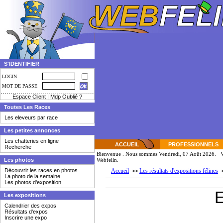
S'IDENTIFIER
LOGIN
MOT DE PASSE
Espace Client
|
Mdp Oublié ?
Toutes Les Races
Les eleveurs par race
Les petites annonces
Les chatteries en ligne
ACCUEIL
PROFESSIONNELS
Recherche
Bienvenue
. Nous sommes Vendredi, 07 Août 2026. Vo
Les photos
Webfelin.
Découvrir les races en photos
Accueil
Les résultats d'expositions félines
>>
La photo de la semaine
Les photos d'exposition
E
Les expositions
Calendrier des expos
Résultats d'expos
Inscrire une expo