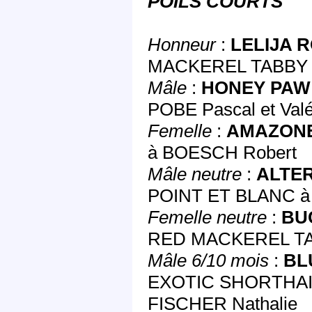
POILS COURTS
Honneur
:
LELIJA 
MACKEREL TABBY à 
Mâle
:
HONEY PAW
POBE Pascal et Valé
Femelle
:
AMAZONE
à BOESCH Robert
Mâle neutre
:
ALTER
POINT ET BLANC à P
Femelle neutre
:
BU
RED MACKEREL TA
Mâle 6/10 mois
:
BLU
EXOTIC SHORTHAI
FISCHER Nathalie