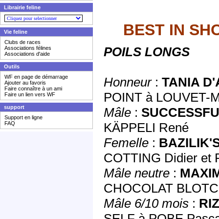
Librairie feline
BEST IN SH
Vie feline
Clubs de races
POILS LONGS
Associations félines
Associations d'aide
Outils
WF en page de démarrage
Honneur
:
TANIA D
Ajouter au favoris
Faire connaître à un ami
POINT à LOUVET-MA
Faire un lien vers WF
support
Mâle
:
SUCCESSFU
Support en ligne
FAQ
KÄPPELI René
Femelle
:
BAZILIK'
COTTING Didier et
Mâle neutre
:
MAXIM
CHOCOLAT BLOTCH
Mâle 6/10 mois
:
RI
SELF à POBE Pascal 