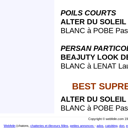
POILS COURTS
ALTER DU SOLEIL
BLANC à POBE Pasca
PERSAN PARTICO
BEAJUTY LOOK DE
BLANC à LENAT La
BEST SUPR
ALTER DU SOLEIL
BLANC à POBE Pasca
Copyright © webfelin.com 19
Webfelin
(chatons,
chatteries et éleveurs félins
,
petites annonces
-
ados
,
catsitting
,
don
,
e