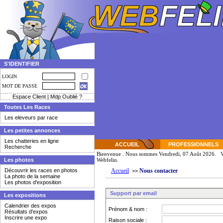
S'IDENTIFIER
LOGIN
MOT DE PASSE
Espace Client
|
Mdp Oublié ?
Toutes Les Races
Les eleveurs par race
Les petites annonces
Les chatteries en ligne
ACCUEIL
PROFESSIONNELS
Recherche
Bienvenue
. Nous sommes Vendredi, 07 Août 2026. Vo
Les photos
Webfelin.
Découvrir les races en photos
Accueil
Nous contacter
>>
La photo de la semaine
Les photos d'exposition
Support par email
Les expositions
Calendrier des expos
Prénom & nom :
Résultats d'expos
Inscrire une expo
Raison sociale :