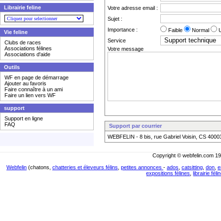
Librairie feline
Votre adresse email :
Sujet :
Importance :
Faible
Normal
U
Vie feline
Service
Clubs de races
Associations félines
Votre message
Associations d'aide
Outils
WF en page de démarrage
Ajouter au favoris
Faire connaître à un ami
Faire un lien vers WF
support
Support en ligne
FAQ
Support par courrier
WEBFELIN - 8 bis, rue Gabriel Voisin, CS 400
Copyright © webfelin.com 19
Webfelin
(chatons,
chatteries et éleveurs félins
,
petites annonces
-
ados
,
catsitting
,
don
,
e
expositions félines
,
librairie féli