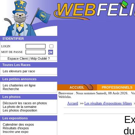
S'IDENTIFIER
LOGIN
MOT DE PASSE
Espace Client
|
Mdp Oublié ?
Toutes Les Races
Les eleveurs par race
Les petites annonces
Les chatteries en ligne
ACCUEIL
PROFESSIONNELS
Recherche
Bienvenue
. Nous sommes Samedi, 08 Août 2026. Vou
Les photos
Webfelin.
Découvrir les races en photos
Accueil
Les résultats d'expositions félines
>>
La photo de la semaine
Les photos d'exposition
Ex
Les expositions
Calendrier des expos
du
Résultats d'expos
Inscrire une expo