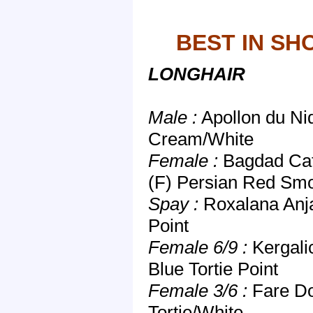
BEST IN SH
LONGHAIR
Male :
Apollon du Nid
Cream/White
Female :
Bagdad Caf
(F) Persian Red Sm
Spay :
Roxalana Anja
Point
Female 6/9 :
Kergalic
Blue Tortie Point
Female 3/6 :
Fare Do
Tortie/White