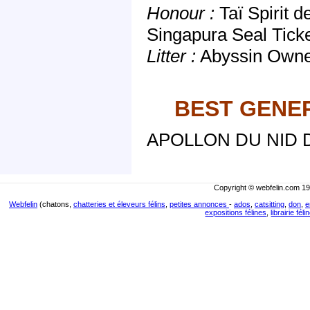
Honour :
Taï Spirit 
Singapura Seal Tick
Litter :
Abyssin Owner
BEST GENE
APOLLON DU NID DO
Copyright © webfelin.com 19
Webfelin
(chatons,
chatteries et éleveurs félins
,
petites annonces
-
ados
,
catsitting
,
don
,
e
expositions félines
,
librairie féli