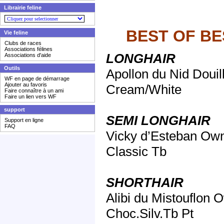
Librairie feline
BEST OF BE
Vie feline
Clubs de races
Associations félines
LONGHAIR
Associations d'aide
Outils
Apollon du Nid Douil
WF en page de démarrage
Ajouter au favoris
Cream/White
Faire connaître à un ami
Faire un lien vers WF
support
SEMI LONGHAIR
Support en ligne
FAQ
Vicky d’Esteban Own
Classic Tb
SHORTHAIR
Alibi du Mistouflon 
Choc.Silv.Tb Pt