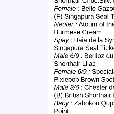
Shorthair Choc.Silv.
Female :
Belle Gazou
(F) Singapura Seal 
Neuter :
Atoum of the
Burmese Cream
Spay :
Baia de la Sy
Singapura Seal Tick
Male 6/9 :
Berlioz du
Shorthair Lilac
Female 6/9 :
Special
Pixiebob Brown Spot
Male 3/6 :
Chester de
(B) British Shorthair
Baby :
Zabokou Qupid
Point