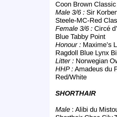
Coon Brown Classic
Male 3/6 :
Sir Korben
Steele-MC-Red Clas
Female 3/6 :
Circé d
Blue Tabby Point
Honour :
Maxime’s Lo
Ragdoll Blue Lynx Bi
Litter :
Norwegian Own
HHP :
Amadeus du Pe
Red/White
SHORTHAIR
Male
: Alibi du Mist