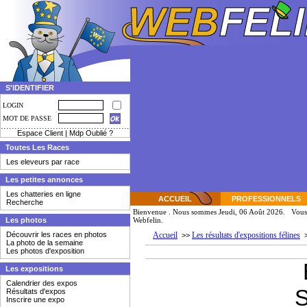
S'IDENTIFIER
LOGIN
MOT DE PASSE
Espace Client
|
Mdp Oublié ?
Toutes Les Races
Les eleveurs par race
Les petites annonces
Les chatteries en ligne
ACCUEIL
PROFESSIONNELS
Recherche
Bienvenue
. Nous sommes Jeudi, 06 Août 2026. Vous 
Les photos
Webfelin.
Découvrir les races en photos
Accueil
Les résultats d'expositions félines
>>
La photo de la semaine
Les photos d'exposition
Les expositions
Calendrier des expos
S
Résultats d'expos
Inscrire une expo