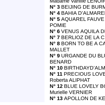
Madame Vanille LENOI
N° 3
BEIJING DE BURM
N° 4
BAHIA D’ALMARELI
N° 5
AQUAREL FAUVE D
POMIE
N° 6
VENUS AQUILA DE 
N° 7
BERLIOZ DE LA CI
N° 8
BORN TO BE A CA
MALLET
N° 9
URGANDE DU BLUE
BENARD
N° 10
BIRTHDAYD’ALMAR
N° 11
PRECIOUS LOVE 
Roberta ALIPHAT
N° 12
BLUE LOVELY BO
Murielle VERNIER
N° 13
APOLLON DE KER 