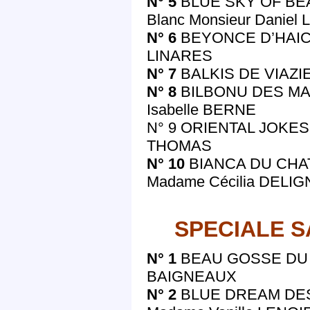
N° 5
BLUE SKY OF BEAU
Blanc Monsieur Danie
N° 6
BEYONCE D’HAICHA
LINARES
N° 7
BALKIS DE VIAZIE 
N° 8
BILBONU DES MAU
Isabelle BERNE
N° 9 ORIENTAL JOKES
THOMAS
N° 10
BIANCA DU CHATE
Madame Cécilia DELIG
SPECIALE S
N° 1
BEAU GOSSE DU M
BAIGNEAUX
N° 2
BLUE DREAM DES 