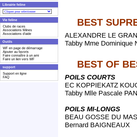
Librairie feline
BEST SUPR
Vie feline
Clubs de races
Associations félines
ALEXANDRE LE GRAND
Associations d'aide
Tabby Mme Dominique
Outils
WF en page de démarrage
Ajouter au favoris
Faire connaître à un ami
Faire un lien vers WF
BEST OF BE
support
Support en ligne
POILS COURTS
FAQ
EC KOPPIEKATZ KOUGA
Tabby Mlle Pascale P
POILS MI-LONGS
BEAU GOSSE DU MAS D’
Bernard BAIGNEAUX