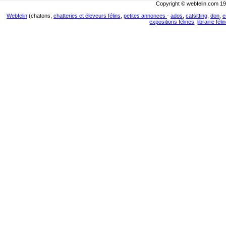
Copyright © webfelin.com 19
Webfelin
(chatons,
chatteries et éleveurs félins
,
petites annonces
-
ados
,
catsitting
,
don
,
e
expositions félines
,
librairie féli