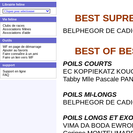
Librairie feline
BEST SUPR
Vie feline
Clubs de races
BELPHEGOR DE CADICH
Associations félines
Associations d'aide
Outils
WF en page de démarrage
BEST OF BE
Ajouter au favoris
Faire connaître à un ami
Faire un lien vers WF
POILS COURTS
support
EC KOPPIEKATZ KOUGA
Support en ligne
FAQ
Tabby Mlle Pascale P
POILS MI-LONGS
BELPHEGOR DE CADICH
POILS LONGS ET EXO
VIMA DA BODA EWROK 