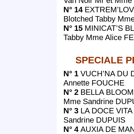
Van Noir Mr et Mm
N° 14
EXTREM’LOVE
Blotched Tabby Mm
N° 15
MINICAT’S BL
Tabby Mme Alice 
SPECIALE 
N° 1
VUCH’NA DU D
Annette FOUCHE
N° 2
BELLA BLOOM 
Mme Sandrine DUP
N° 3
LA DOCE VITA
Sandrine DUPUIS
N° 4
AUXIA DE MANI