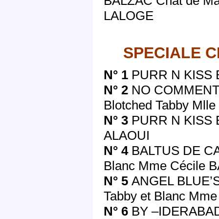
BALZAC Chat de Mai
LALOGE
SPECIALE C
N° 1
PURR N KISS B
N° 2
NO COMMENT B
Blotched Tabby Mlle
N° 3
PURR N KISS B
ALAOUI
N° 4
BALTUS DE CAL
Blanc Mme Cécile 
N° 5
ANGEL BLUE’S 
Tabby et Blanc Mm
N° 6
BY –IDERABAD 