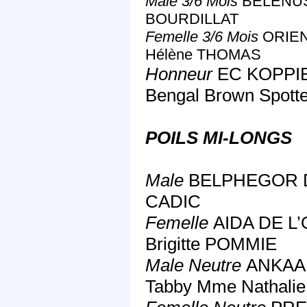
Male 3/6 Mois
BELENUS 
BOURDILLAT
Femelle 3/6 Mois
ORIEN
Hélène THOMAS
Honneur
EC KOPPI
Bengal Brown Spot
POILS MI-LONGS
Male
BELPHEGOR DE
CADIC
Femelle
AIDA DE L’
Brigitte POMMIE
Male Neutre
ANKAA 
Tabby Mme Nathal