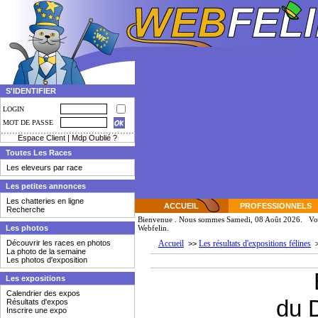
S'IDENTIFIER
LOGIN
MOT DE PASSE
Espace Client
|
Mdp Oublié ?
Toutes Les Races
Les eleveurs par race
Les petites annonces
Les chatteries en ligne
ACCUEIL
PROFESSIONNELS
Recherche
Bienvenue
. Nous sommes Samedi, 08 Août 2026. Vou
Les photos
Webfelin.
Découvrir les races en photos
Accueil
Les résultats d'expositions félines
>>
La photo de la semaine
Les photos d'exposition
Les expositions
Calendrier des expos
du 
Résultats d'expos
Inscrire une expo