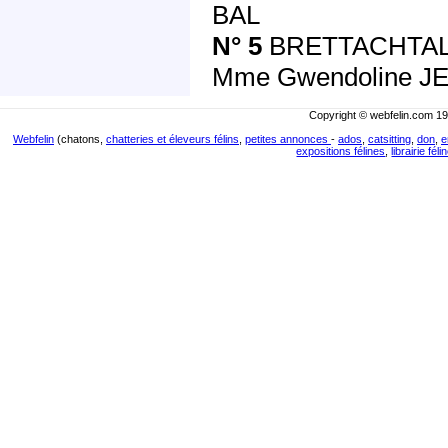
BAL
N° 5
BRETTACHTAL’S
Mme Gwendoline 
Copyright © webfelin.com 19
Webfelin
(chatons,
chatteries et éleveurs félins
,
petites annonces
-
ados
,
catsitting
,
don
,
e
expositions félines
,
librairie féli