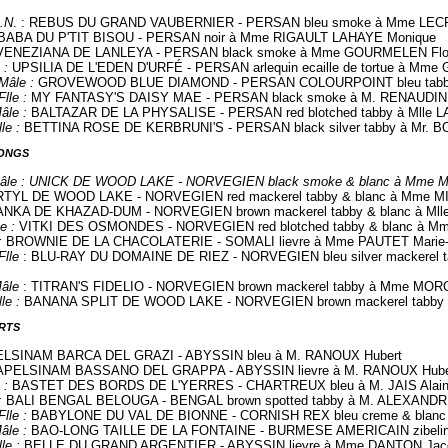
.N
. : REBUS DU GRAND VAUBERNIER - PERSAN bleu smoke à Mme LECRU
BABA DU P'TIT BISOU - PERSAN noir à Mme RIGAULT LAHAYE Monique
VENEZIANA DE LANLEYA - PERSAN black smoke à Mme GOURMELEN Flo
 :
UPSILIA DE L'EDEN D'URFÉ - PERSAN arlequin ecaille de tortue à Mme 
Mâle :
GROVEWOOD BLUE DIAMOND - PERSAN COLOURPOINT bleu tabby 
Flle :
MY FANTASY'S DAISY MAE - PERSAN black smoke à M. RENAUDIN 
âle :
BALTAZAR DE LA PHYSALISE - PERSAN red blotched tabby à Mlle L
lle :
BETTINA ROSE DE KERBRUNI'S - PERSAN black silver tabby à Mr.
LONGS
âle : UNICK DE WOOD LAKE - NORVEGIEN black smoke & blanc à Mme M
TYL DE WOOD LAKE - NORVEGIEN red mackerel tabby & blanc à Mme MI
ANKA DE KHAZAD-DUM - NORVEGIEN brown mackerel tabby & blanc à Mll
e :
VITKI DES OSMONDES - NORVEGIEN red blotched tabby & blanc à M
:
BROWNIE DE LA CHACOLATERIE - SOMALI lievre à Mme PAUTET Marie-
Flle
: BLU-RAY DU DOMAINE DE RIEZ - NORVEGIEN bleu silver mackerel
âle
: TITRAN'S FIDELIO - NORVEGIEN brown mackerel tabby à Mme MOR
lle :
BANANA SPLIT DE WOOD LAKE - NORVEGIEN brown mackerel tabby &
RTS
LSINAM BARCA DEL GRAZI - ABYSSIN bleu à M. RANOUX Hubert
APELSINAM BASSANO DEL GRAPPA - ABYSSIN lievre à M. RANOUX Hube
 :
BASTET DES BORDS DE L'YERRES - CHARTREUX bleu à M. JAIS Alai
:
BALI BENGAL BELOUGA - BENGAL brown spotted tabby à M. ALEXANDR
Flle :
BABYLONE DU VAL DE BIONNE - CORNISH REX bleu creme & blanc
âle :
BAO-LONG TAILLE DE LA FONTAINE - BURMESE AMERICAIN zibeline
le :
BELLE DU GRAND ARGENTIER - ABYSSIN lievre à Mme DANTON Jacq