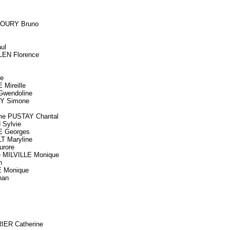
OURY Bruno
ul
N Florence
e
ireille
wendoline
 Simone
e PUSTAY Chantal
Sylvie
 Georges
 Maryline
rore
MILVILLE Monique
h
 Monique
han
ER Catherine