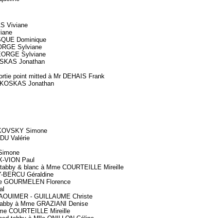
S Viviane
iane
SQUE Dominique
ORGE Sylviane
EORGE Sylviane
OSKAS Jonathan
 point mitted à Mr DEHAIS Frank
. KOSKAS Jonathan
KOVSKY Simone
U Valérie
Simone
-VION Paul
abby & blanc à Mme COURTEILLE Mireille
-BERCU Géraldine
me GOURMELEN Florence
al
AOUIMER - GUILLAUME Christe
tabby à Mme GRAZIANI Denise
e COURTEILLE Mireille