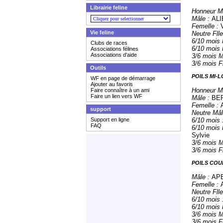
Librairie feline
Honneur M
Mâle :
ALI
Femelle :
Vie feline
Neutre Flle
6/10 mois 
Clubs de races
6/10 mois 
Associations félines
Associations d'aide
3/6 mois M
3/6 mois F
Outils
POILS MI-
WF en page de démarrage
Ajouter au favoris
Honneur M
Faire connaître à un ami
Faire un lien vers WF
Mâle :
BER
Femelle :
support
Neutre Mâl
Support en ligne
6/10 mois 
FAQ
6/10 mois 
Sylvie
3/6 mois M
3/6 mois F
POILS COU
Mâle :
APE
Femelle :
Neutre Flle
6/10 mois 
6/10 mois 
3/6 mois M
3/6 mois Fl