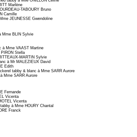
 tabby à Mlle ONILLON Céline
ITT Marlène
. BOURDEAU-TABOURY Bruno
N Camille
 Mme JEUNESSE Gwendoline
à Mme BLIN Sylvie
 à Mme VAAST Martine
PIRON Stella
ITTEAUX-MARTIN Sylvie
lanc à Mr MALEZIEUX David
E Edith
erel tabby & blanc à Mme SARR Aurore
 à Mme SARR Aurore
E Fernande
L Vicenta
MOTEL Vicenta
tabby à Mme HOURY Chantal
DRE Franck