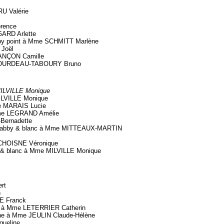
 Valérie
rence
GARD Arlette
point à Mme SCHMITT Marlène
Joël
ANÇON Camille
 BOURDEAU-TABOURY Bruno
ILVILLE Monique
LVILLE Monique
e MARAIS Lucie
me LEGRAND Amélie
Bernadette
 tabby & blanc à Mme MITTEAUX-MARTIN
CHOISNE Véronique
 blanc à Mme MILVILLE Monique
rt
n
E Franck
 à Mme LETERRIER Catherin
 à Mme JEULIN Claude-Hélène
ueline