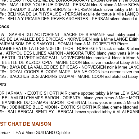
lle :
BEAUTIFUL CREME DE LONGUA AQUA - PERSAN creme silver blotched
âle :
MAY I KISS YOU BLUE DREAM - PERSAN bleu & blanc à Mme SCHM
âle :
BRADDY BEAR DE KERBRUNI'S - PERSAN black silver tabby à Mr
lle :
BELINKA DE LA PHYSALISE - PERSAN ecaille de tortue à Mlle LANÇO
lle :
BELLA Y PICARA DES REVES ARGENTES - PERSAN silver shaded à
LONGS
.N. :
SAPHIR DU LAC D'ORIENT - SACRE DE BIRMANIE seal tabby point. 
AS DE LA VALLEE DES EPICEAS - NORVEGIEN noir à Mme LANGE Edith
VAÏRAM SOM DE KISMAYOU - SOMALI faon à M. FORESTIER Pierre
BAGHEERA DE LA LEGENDE DE THOR - NORVEGIEN black smoke & blanc
e :
ATRYOU DES LUNES VAIRON - ANGORA TURC blanc yeux verts à Mlle 
:
BERTIL DU VERT MONCEAU - NORVEGIEN bleu smoke & blanc à Mme M
:
BEETLE DE KUZCOTOPIA - MAINE COON bleu silver mackerel tabby & b
Flle :
BAYA DE LA VALLEE DES EPICEAS - NORVEGIEN noir à Mme LANG
lle :
ROYAL COON'S BLOODY MARY - MAINE COON bleu creme silver mack
âle :
BACCHUS DES JARDINS D'ADAM - MAINE COON red blotched tabby
RTS
RII ARMANI - EXOTIC SHORTHAIR creme spotted tabby à Mme LE VISAG
:
BEL AMI DU CHAMPS BARON - ORIENTAL blanc yeux bleus à Mme MOTE
:
BANNIERE DU CHAMPS BARON - ORIENTAL blanc yeux impairs à Mme 
Flle :
JOBINIERE BLUE MOON - EXOTIC SHORTHAIR bleu creme blotched 
lle :
BALI BENGAL BENTLEY - BENGAL brown spotted tabby à M. ALEXAN
ST CHAT DE MAISON
tortue
: LEA à Mme GUILIANO Ophélie