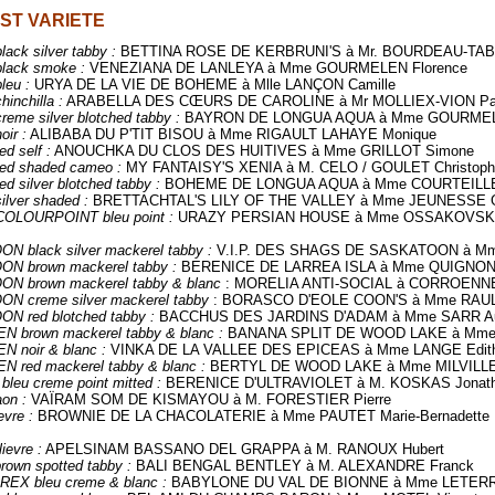
ST VARIETE
ack silver tabby :
BETTINA ROSE DE KERBRUNI'S à Mr. BOURDEAU-TAB
ack smoke :
VENEZIANA DE LANLEYA à Mme GOURMELEN Florence
eu :
URYA DE LA VIE DE BOHEME à Mlle LANÇON Camille
nchilla :
ARABELLA DES CŒURS DE CAROLINE à Mr MOLLIEX-VION Pa
me silver blotched tabby :
BAYRON DE LONGUA AQUA à Mme GOURMELE
ir :
ALIBABA DU P'TIT BISOU à Mme RIGAULT LAHAYE Monique
d self :
ANOUCHKA DU CLOS DES HUITIVES à Mme GRILLOT Simone
ed shaded cameo :
MY FANTAISY'S XENIA à M. CELO / GOULET Christoph
 silver blotched tabby :
BOHEME DE LONGUA AQUA à Mme COURTEILLE M
lver shaded :
BRETTACHTAL'S LILY OF THE VALLEY à Mme JEUNESSE G
OLOURPOINT bleu point :
URAZY PERSIAN HOUSE à Mme OSSAKOVSKY
N black silver mackerel tabby :
V.I.P. DES SHAGS DE SASKATOON à Mm
N brown mackerel tabby :
BERENICE DE LARREA ISLA à Mme QUIGNON 
N brown mackerel tabby & blanc
: MORELIA ANTI-SOCIAL à CORROENNE
N creme silver mackerel tabby
: BORASCO D'EOLE COON'S à Mme RAULT
N red blotched tabby :
BACCHUS DES JARDINS D'ADAM à Mme SARR Au
 brown mackerel tabby & blanc :
BANANA SPLIT DE WOOD LAKE à Mme 
 noir & blanc :
VINKA DE LA VALLEE DES EPICEAS à Mme LANGE Edit
 red mackerel tabby & blanc :
BERTYL DE WOOD LAKE à Mme MILVILLE
eu creme point mitted :
BERENICE D'ULTRAVIOLET à M. KOSKAS Jonat
on :
VAÏRAM SOM DE KISMAYOU à M. FORESTIER Pierre
vre :
BROWNIE DE LA CHACOLATERIE à Mme PAUTET Marie-Bernadette
evre :
APELSINAM BASSANO DEL GRAPPA à M. RANOUX Hubert
own spotted tabby :
BALI BENGAL BENTLEY à M. ALEXANDRE Franck
EX bleu creme & blanc :
BABYLONE DU VAL DE BIONNE à Mme LETERRI