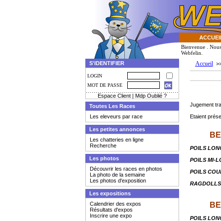
ACCUEI
Bienvenue
. Nou
Webfelin.
S'IDENTIFIER
Accueil
>
LOGIN
MOT DE PASSE
Espace Client
|
Mdp Oublié ?
Jugement trad
Toutes Les Races
Les eleveurs par race
Etaient prés
Les petites annonces
BE
Les chatteries en ligne
Recherche
POILS LON
Les photos
POILS MI-L
Découvrir les races en photos
POILS COU
La photo de la semaine
Les photos d'exposition
RAGDOLLS
Les expositions
Calendrier des expos
BE
Résultats d'expos
Inscrire une expo
POILS LON