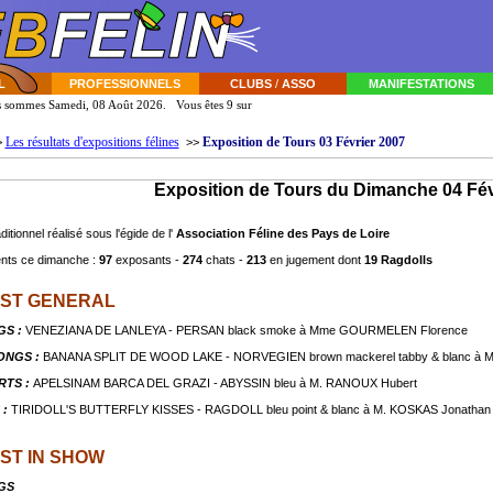
L
PROFESSIONNELS
CLUBS
/
ASSO
MANIFESTATIONS
s sommes Samedi, 08 Août 2026. Vous êtes 9 sur
Les résultats d'expositions félines
Exposition de Tours 03 Février 2007
>
>>
Exposition de Tours du Dimanche 04 Fév
itionnel réalisé sous l'égide de l'
Association Féline des Pays de Loire
ents ce dimanche :
97
exposants -
274
chats -
213
en jugement dont
19 Ragdolls
ST GENERAL
GS :
VENEZIANA DE LANLEYA - PERSAN black smoke à Mme GOURMELEN Florence
ONGS :
BANANA SPLIT DE WOOD LAKE - NORVEGIEN brown mackerel tabby & blanc à M
RTS :
APELSINAM BARCA DEL GRAZI - ABYSSIN bleu à M. RANOUX Hubert
 :
TIRIDOLL'S BUTTERFLY KISSES - RAGDOLL bleu point & blanc à M. KOSKAS Jonathan
ST IN SHOW
GS