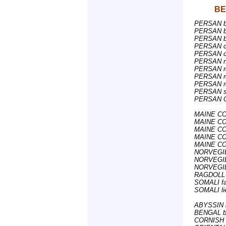
BE
PERSAN bl
PERSAN bl
PERSAN bl
PERSAN chi
PERSAN cre
PERSAN no
PERSAN re
PERSAN r
PERSAN red
PERSAN si
PERSAN C
MAINE COO
MAINE COO
MAINE COO
MAINE COO
MAINE COO
NORVEGIEN
NORVEGIEN
NORVEGIEN
RAGDOLL bl
SOMALI fa
SOMALI lie
ABYSSIN li
BENGAL br
CORNISH R