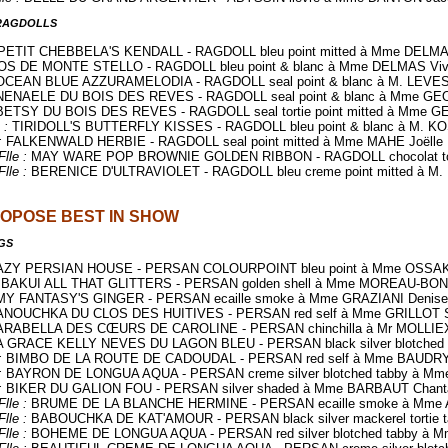
 RAGDOLLS
PETIT CHEBBELA'S KENDALL - RAGDOLL bleu point mitted à Mme DELMA
S DE MONTE STELLO - RAGDOLL bleu point & blanc à Mme DELMAS Viv
OCEAN BLUE AZZURAMELODIA - RAGDOLL seal point & blanc à M. LEVE
NENAELE DU BOIS DES REVES - RAGDOLL seal point & blanc à Mme GE
BETSY DU BOIS DES REVES - RAGDOLL seal tortie point mitted à Mme G
 :
TIRIDOLL'S BUTTERFLY KISSES - RAGDOLL bleu point & blanc à M. K
:
FALKENWALD HERBIE - RAGDOLL seal point mitted à Mme MAHE Joëlle
Flle :
MAY WARE POP BROWNIE GOLDEN RIBBON - RAGDOLL chocolat tortie
Flle :
BERENICE D'ULTRAVIOLET - RAGDOLL bleu creme point mitted à M
OPOSE BEST IN SHOW
GS
ZY PERSIAN HOUSE - PERSAN COLOURPOINT bleu point à Mme OSSA
BAKUI ALL THAT GLITTERS - PERSAN golden shell à Mme MOREAU-BOND
MY FANTASY'S GINGER - PERSAN ecaille smoke à Mme GRAZIANI Denise
ANOUCHKA DU CLOS DES HUITIVES - PERSAN red self à Mme GRILLOT 
ARABELLA DES CŒURS DE CAROLINE - PERSAN chinchilla à Mr MOLLIEX
A GRACE KELLY NEVES DU LAGON BLEU - PERSAN black silver blotched t
:
BIMBO DE LA ROUTE DE CADOUDAL - PERSAN red self à Mme BAUDRY
:
BAYRON DE LONGUA AQUA - PERSAN creme silver blotched tabby à M
:
BIKER DU GALION FOU - PERSAN silver shaded à Mme BARBAUT Chant
Flle :
BRUME DE LA BLANCHE HERMINE - PERSAN ecaille smoke à Mme 
Flle :
BABOUCHKA DE KAT'AMOUR - PERSAN black silver mackerel tortie 
Flle :
BOHEME DE LONGUA AQUA - PERSAN red silver blotched tabby à Mm