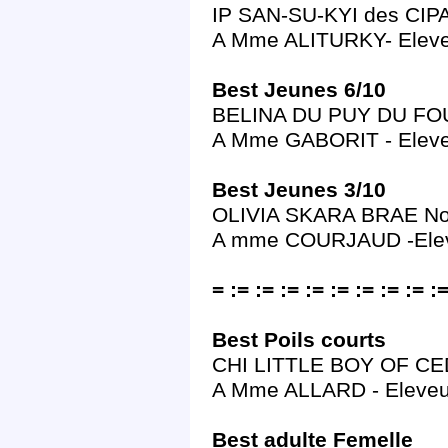
IP SAN-SU-KYI des CIPA
A Mme ALITURKY- Elev
Best Jeunes 6/10
BELINA DU PUY DU FOU S
A Mme GABORIT - Elev
Best Jeunes 3/10
OLIVIA SKARA BRAE Nor
A mme COURJAUD -Elev
= := := := := := := := := :=
Best Poils courts
CHI LITTLE BOY OF CE
A Mme ALLARD - Eleve
Best adulte Femelle