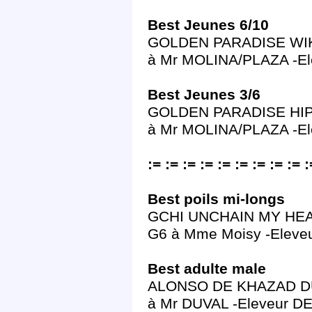
Best Jeunes 6/10
GOLDEN PARADISE WIKIWI
à Mr MOLINA/PLAZA -El
Best Jeunes 3/6
GOLDEN PARADISE HIP HO
à Mr MOLINA/PLAZA -El
:= := := := := := := := := :
Best poils mi-longs
GCHI UNCHAIN MY HEAR
G6 à Mme Moisy -Elev
Best adulte male
ALONSO DE KHAZAD DU
à Mr DUVAL -Eleveur D