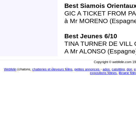
Best Siamois Orientau
GIC A TICKET FROM PARI
à Mr MORENO (Espagne
Best Jeunes 6/10
TINA TURNER DE VILL Or
A Mr ALONSO (Espagne)
Copyright © webfelin.com 19
Webfelin
(chatons,
chatteries et éleveurs félins
,
petites annonces
-
ados
,
catsitting
,
don
,
e
expositions félines
,
librairie féli