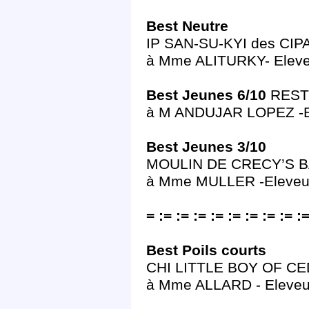
Best Neutre
IP SAN-SU-KYI des CIPA
à Mme ALITURKY- Elev
Best Jeunes 6/10
RESTL
à M ANDUJAR LOPEZ -E
Best Jeunes 3/10
MOULIN DE CRECY’S BA
à Mme MULLER -Eleve
= := := := := := := := := :=
Best Poils courts
CHI LITTLE BOY OF CE
à Mme ALLARD - Eleve