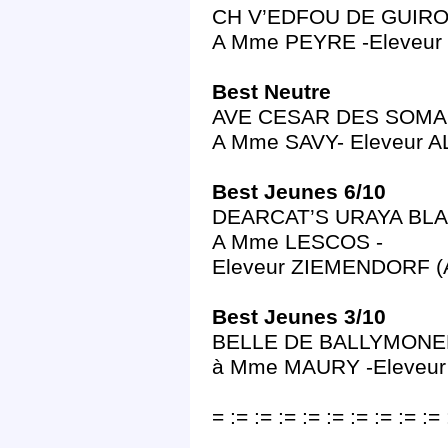
CH V’EDFOU DE GUIRONS
A Mme PEYRE -Eleveur
Best Neutre
AVE CESAR DES SOMAB
A Mme SAVY- Eleveur 
Best Jeunes 6/10
DEARCAT’S URAYA BLANCO
A Mme LESCOS -
Eleveur ZIEMENDORF (
Best Jeunes 3/10
BELLE DE BALLYMONELI
à Mme MAURY -Eleveu
= := := := := := := := := := 