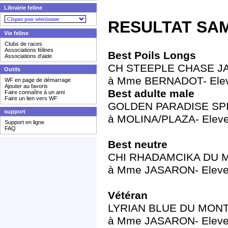
Librairie feline
RESULTAT SAM
Vie feline
Clubs de races
Associations félines
Best Poils Longs
Associations d'aide
CH STEEPLE CHASE JALO 
Outils
à Mme BERNADOT- Elev
WF en page de démarrage
Ajouter au favoris
Best adulte male
Faire connaître à un ami
Faire un lien vers WF
GOLDEN PARADISE SPIRI
support
à MOLINA/PLAZA- Eleve
Support en ligne
FAQ
Best neutre
CHI RHADAMCIKA DU MON
à Mme JASARON- Eleve
Vétéran
LYRIAN BLUE DU MONT D
à Mme JASARON- Eleve