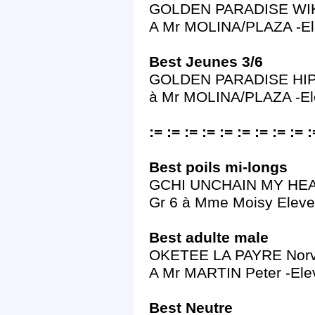
GOLDEN PARADISE WIKIWI
A Mr MOLINA/PLAZA -El
Best Jeunes 3/6
GOLDEN PARADISE HIP HO
à Mr MOLINA/PLAZA -El
:= := := := := := := := := :
Best poils mi-longs
GCHI UNCHAIN MY HEAR
Gr 6 à Mme Moisy Eleve
Best adulte male
OKETEE LA PAYRE Norvé
A Mr MARTIN Peter -El
Best Neutre