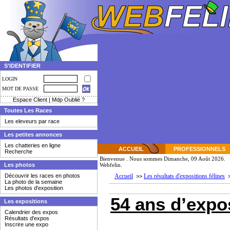
S'IDENTIFIER
LOGIN
MOT DE PASSE
Espace Client
|
Mdp Oublié ?
Toutes Les Races
Les eleveurs par race
Les petites annonces
Les chatteries en ligne
ACCUEIL
PROFESSIONNELS
Recherche
Bienvenue
. Nous sommes Dimanche, 09 Août 2026. V
Les photos
Webfelin.
Découvrir les races en photos
Accueil
Les résultats d'expositions félines
>>
La photo de la semaine
Les photos d'exposition
54 ans d’expo
Les expositions
Calendrier des expos
Résultats d'expos
Inscrire une expo