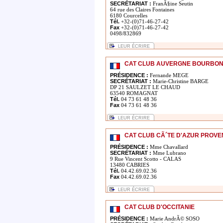
SECRÉTARIAT :
FranÃ§ine Seutin
64 rue des Claires Fontaines
6180 Courcelles
Tél.
+32-(0)71-46-27-42
Fax
+32-(0)71-46-27-42
0498/832869
LEUR ÉCRIRE
CAT CLUB AUVERGNE BOURBONN
PRÉSIDENCE :
Fernande MEGE
SECRÉTARIAT :
Marie-Christine BARGE
DP 21 SAULZET LE CHAUD
63540 ROMAGNAT
Tél.
04 73 61 48 36
Fax
04 73 61 48 36
LEUR ÉCRIRE
CAT CLUB CÃ´TE D'AZUR PROVE
PRÉSIDENCE :
Mme Chavallard
SECRÉTARIAT :
Mme Lubrano
9 Rue Vincent Scotto - CALAS
13480 CABRIES
Tél.
04.42.69.02.36
Fax
04.42.69.02.36
LEUR ÉCRIRE
CAT CLUB D'OCCITANIE
PRÉSIDENCE :
Marie AndrÃ© SOSO