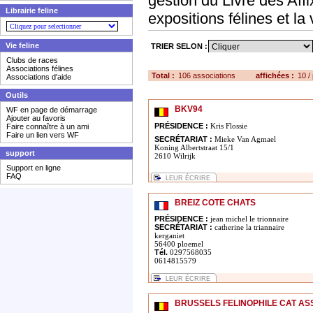
gestion du Livre des Affi
Librairie feline
expositions félines et la
Vie feline
TRIER SELON :
Clubs de races
Associations félines
Total :
106 associations
affichées :
10 /
Associations d'aide
Outils
BKV94
WF en page de démarrage
Ajouter au favoris
PRÉSIDENCE :
Kris Flossie
Faire connaître à un ami
Faire un lien vers WF
SECRÉTARIAT :
Mieke Van Agmael
Koning Albertstraat 15/1
support
2610 Wilrijk
Support en ligne
FAQ
LEUR ÉCRIRE
BREIZ COTE CHATS
PRÉSIDENCE :
jean michel le trionnaire
SECRÉTARIAT :
catherine la triannaire
kerganiet
56400 ploemel
Tél.
0297568035
0614815579
LEUR ÉCRIRE
BRUSSELS FELINOPHILE CAT AS