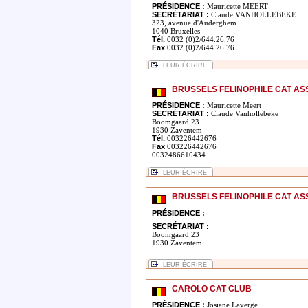
PRÉSIDENCE :
Mauricette MEERT
SECRÉTARIAT :
Claude VANHOLLEBEKE
323, avenue d'Auderghem
1040 Bruxelles
Tél.
0032 (0)2/644.26.76
Fax
0032 (0)2/644.26.76
LEUR ÉCRIRE
BRUSSELS FELINOPHILE CAT AS
PRÉSIDENCE :
Mauricette Meert
SECRÉTARIAT :
Claude Vanhollebeke
Boomgaard 23
1930 Zaventem
Tél.
003226442676
Fax
003226442676
0032486610434
LEUR ÉCRIRE
BRUSSELS FELINOPHILE CAT AS
PRÉSIDENCE :
SECRÉTARIAT :
Boomgaard 23
1930 Zaventem
LEUR ÉCRIRE
CAROLO CAT CLUB
PRÉSIDENCE :
Josiane Laverge