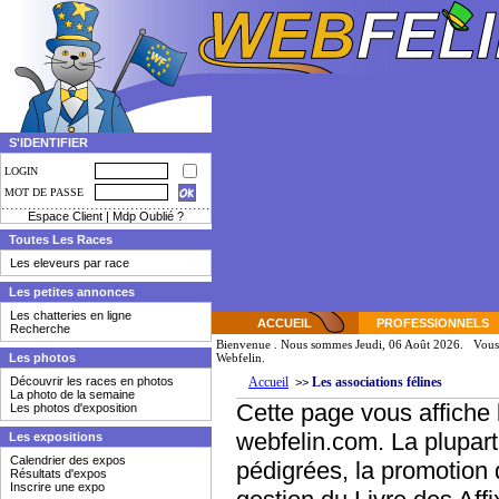
S'IDENTIFIER
LOGIN
MOT DE PASSE
Espace Client
|
Mdp Oublié ?
Toutes Les Races
Les eleveurs par race
Les petites annonces
Les chatteries en ligne
ACCUEIL
PROFESSIONNELS
Recherche
Bienvenue
. Nous sommes Jeudi, 06 Août 2026. Vous 
Les photos
Webfelin.
Découvrir les races en photos
Accueil
Les associations félines
>>
La photo de la semaine
Cette page vous affiche l
Les photos d'exposition
webfelin.com. La plupart
Les expositions
Calendrier des expos
pédigrées, la promotion d
Résultats d'expos
Inscrire une expo