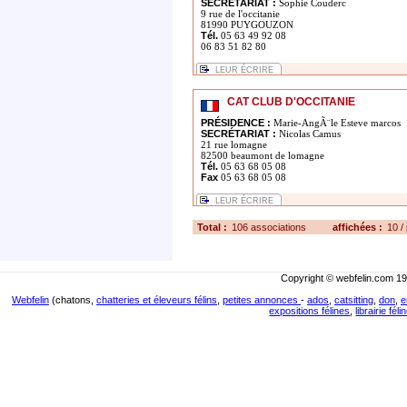
SECRÉTARIAT :
Sophie Couderc
9 rue de l'occitanie
81990 PUYGOUZON
Tél.
05 63 49 92 08
06 83 51 82 80
LEUR ÉCRIRE
CAT CLUB D'OCCITANIE
PRÉSIDENCE :
Marie-AngÃ¨le Esteve marcos
SECRÉTARIAT :
Nicolas Camus
21 rue lomagne
82500 beaumont de lomagne
Tél.
05 63 68 05 08
Fax
05 63 68 05 08
LEUR ÉCRIRE
Total :
106 associations
affichées :
10 /
Copyright © webfelin.com 19
Webfelin
(chatons,
chatteries et éleveurs félins
,
petites annonces
-
ados
,
catsitting
,
don
,
e
expositions félines
,
librairie féli