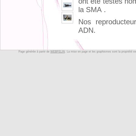
ont été testés h
la SMA .
Nos reproducteur
ADN.
Nos chattes ne 
portée par an
Page générée à partir de
WEBFELIN
. La mise en page et les graphismes sont la propriété e
Plus d'infos sur no
LOOF,vaccinés T
Rage,munis de l
stérilisation es
compagnie.
Ils grandiss
début,puis p
cage dans la 