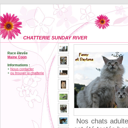
CHATTERIE SUNDAY RIVER
Race élevée
Maine Coon
Informations :
+
Nous contacter
+
ou trouver la chatterie
Nos chats adulte