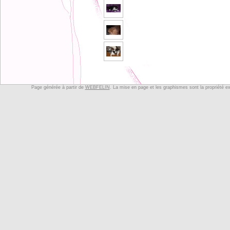
Page générée à partir de
WEBFELIN
. La mise en page et les graphismes sont la propriété e
ACTUA