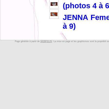
(photos 4 à 6
JENNA Femel
à 9)
Page générée à partir de
WEBFELIN
. La mise en page et les graphismes sont la propriété e
Les parents 
La chatteri
familial, s
vivent en pa
N'hésitez pa
votre dispos
Tél : 03.26.4